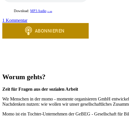
Download:
MP3 Audio
51 MB
zu
1 Kommentar
Am
Ende
waren
wir
Maschinen
Worum gehts?
Zeit für Fragen aus der sozialen Arbeit
Wir Menschen in der momo - momente organisieren GmbH entwickeln Sof
Nachdenken nutzen: wie wollen wir unser gesellschaftliches Zusammen
Momo ist ein Tochter-Unternehmen der GeBEG - Gesellschaft für Bi