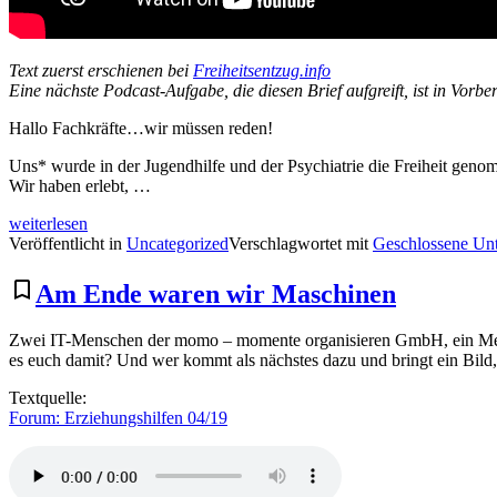
Text zuerst erschienen bei
Freiheitsentzug.info
Eine nächste Podcast-Aufgabe, die diesen Brief aufgreift, ist in Vorber
Hallo Fachkräfte…wir müssen reden!
Uns* wurde in der Jugendhilfe und der Psychiatrie die Freiheit geno
Wir haben erlebt, …
„Offener
weiterlesen
Brief
Veröffentlicht in
Uncategorized
Verschlagwortet mit
Geschlossene Un
an
die
bookmark_border
Am Ende waren wir Maschinen
Fachkräfte
aus
Zwei IT-Menschen der momo – momente organisieren GmbH, ein Medi
Psychiatrie
es euch damit? Und wer kommt als nächstes dazu und bringt ein Bild,
und
Jugendhilfe“
Textquelle:
Forum: Erziehungshilfen 04/19