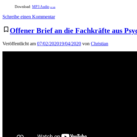
Download:
MP3 Audio
68 MB
zu
Schreibe einen Kommentar
Die
Geschichte
bookmark_border
Offener Brief an die Fachkräfte aus Psy
der
momo
Veröffentlicht am
07/02/2020
19/04/2020
von
Christian
GmbH