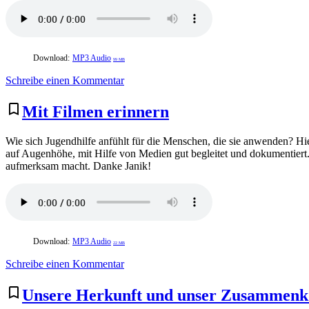
Download:
MP3 Audio
99 MB
zu
Schreibe einen Kommentar
Kapazitäten
Zugänge
bookmark_border
Mit Filmen erinnern
Sicherheiten
Wie sich Jugendhilfe anfühlt für die Menschen, die sie anwenden?
auf Augenhöhe, mit Hilfe von Medien gut begleitet und dokumentiert.
aufmerksam macht. Danke Janik!
Download:
MP3 Audio
22 MB
zu
Schreibe einen Kommentar
Mit
Filmen
bookmark_border
Unsere Herkunft und unser Zusamme
erinnern