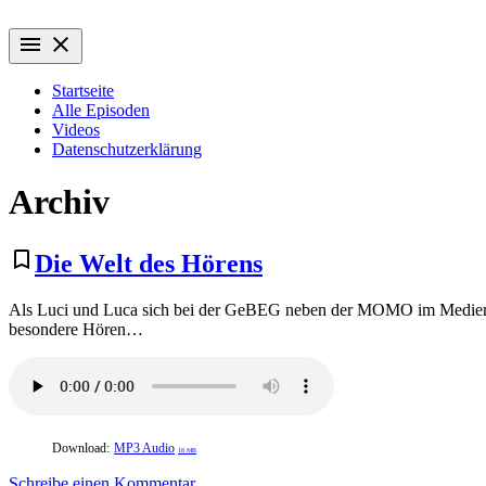
Zum
Zeit für Fragen aus der sozialen Arbeit
Inhalt
menu
close
ansatzWEISE
springen
Startseite
Alle Episoden
Videos
Datenschutzerklärung
Archiv
bookmark_border
Die Welt des Hörens
Als Luci und Luca sich bei der GeBEG neben der MOMO im MedienMont
besondere Hören…
Download:
MP3 Audio
18 MB
zu
Schreibe einen Kommentar