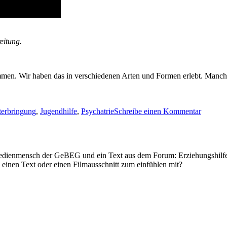
eitung.
mmen. Wir haben das in verschiedenen Arten und Formen erlebt. Manches
zu
terbringung
,
Jugendhilfe
,
Psychatrie
Schreibe einen Kommentar
Offener
Brief
an
die
enmensch der GeBEG und ein Text aus dem Forum: Erziehungshilfen. 
Fachkrä
 einen Text oder einen Filmausschnitt zum einfühlen mit?
aus
Psychiat
und
Jugendh