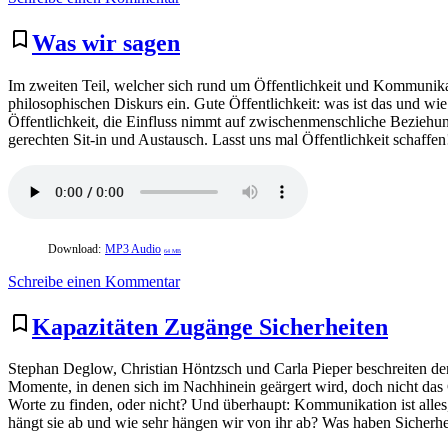
Die
Welt
bookmark_border
Was wir sagen
des
Hörens
Im zweiten Teil, welcher sich rund um Öffentlichkeit und Kommunikat
philosophischen Diskurs ein. Gute Öffentlichkeit: was ist das und wi
Öffentlichkeit, die Einfluss nimmt auf zwischenmenschliche Beziehung
gerechten Sit-in und Austausch. Lasst uns mal Öffentlichkeit schaffen
Download:
MP3 Audio
64 MB
zu
Schreibe einen Kommentar
Was
wir
bookmark_border
Kapazitäten Zugänge Sicherheiten
sagen
Stephan Deglow, Christian Höntzsch und Carla Pieper beschreiten den
Momente, in denen sich im Nachhinein geärgert wird, doch nicht das G
Worte zu finden, oder nicht? Und überhaupt: Kommunikation ist alle
hängt sie ab und wie sehr hängen wir von ihr ab? Was haben Sicher