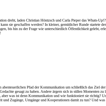
ion dreht, laden Christian Höntzsch und Carla Pieper das Whats-Up!?-
e kann sie geschaffen werden? In kleiner, gemütlicher Runde startete 
en, bis hin zu der Frage wie unterschiedlich Öffentlichkeit gelebt, er
!
 abenteuerlichen Pfad der Kommunikation um schließlich das Ziel der 
edachte gesagt zu haben. Andere ärgern sich in stillen Momenten zu laut
s, aber was ist denn Kommunikation und wie funktioniert sie richtig?
heit und Zugänge, Umgänge und Kooperationen damit zu tun? Und was 