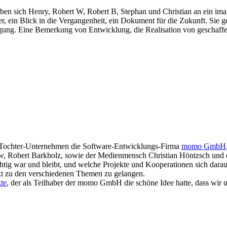
sich Henry, Robert W, Robert B, Stephan und Christian an ein imagini
r, ein Blick in die Vergangenheit, ein Dokument für die Zukunft. Sie g
igung. Eine Bemerkung von Entwicklung, die Realisation von gescha
ihr Tochter-Unternehmen die Software-Entwicklungs-Firma
momo GmbH
w, Robert Barkholz, sowie der Medienmensch Christian Höntzsch und d
ichtig war und bleibt, und welche Projekte und Kooperationen sich da
kt zu den verschiedenen Themen zu gelangen.
te
, der als Teilhaber der momo GmbH die schöne Idee hatte, dass wir u