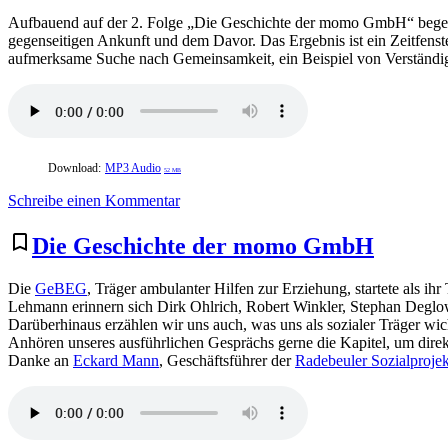
Aufbauend auf der 2. Folge „Die Geschichte der momo GmbH“ begeben 
gegenseitigen Ankunft und dem Davor. Das Ergebnis ist ein Zeitfenste
aufmerksame Suche nach Gemeinsamkeit, ein Beispiel von Verständ
Download:
MP3 Audio
52 MB
zu
Schreibe einen Kommentar
Unsere
Herkunft
bookmark_border
Die Geschichte der momo GmbH
und
unser
Die
GeBEG
, Träger ambulanter Hilfen zur Erziehung, startete als 
Zusammenkommen
Lehmann erinnern sich Dirk Ohlrich, Robert Winkler, Stephan Deglo
Darüberhinaus erzählen wir uns auch, was uns als sozialer Träger w
Anhören unseres ausführlichen Gesprächs gerne die Kapitel, um dire
Danke an
Eckard Mann
, Geschäftsführer der
Radebeuler Sozialprojek